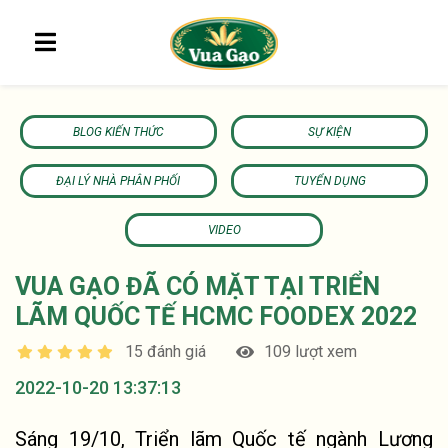
BLOG KIẾN THỨC
SỰ KIỆN
ĐẠI LÝ NHÀ PHÂN PHỐI
TUYỂN DỤNG
VIDEO
VUA GẠO ĐÃ CÓ MẶT TẠI TRIỂN
LÃM QUỐC TẾ HCMC FOODEX 2022
15 đánh giá
109 lượt xem
2022-10-20 13:37:13
Sáng 19/10, Triển lãm Quốc tế ngành Lương 